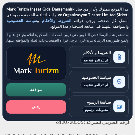
اتفاقية خدمات
هذا الموقع مملوك ويُدار من قبل
Mark Turizm İnşaat Gıda Danışmanlık
ve Organizasyon Ticaret Limited Şirketi
. رابط اتفاقية الخدمة موجود في
أسفل كل صفحة. يرجى قراءة
الشروط والأحكام
و
سياسة الخصوصية
والموافقة عليهما قبل متابعة استخدام هذا الموقع.
ستستمر هذه الرسالة في الظهور حتى تزور الصفحات المذكورة أعلاه وتوافق عليها.
الأطراف في الاتفاق
ولمنع ظهور هذه الرسالة مرة أخرى، يرجى قراءة الصفحات ذات الصلة والموافقة عليها.
الشروط والأحكام
مركز تقديم طلبات التأشيرة
:
لم تتم الموافقة بعد
هذه هي المنظمة التي تحمل اسم Mark Turizm İnşaat Gıda
سياسة الخصوصية
Danışmanlık ve Organizasyon Ticaret Limited Şirketi ومقرها
لم تتم الموافقة بعد
تركيا ، والتي تدير موقع الويب
turkeyvisa.com.tr
ومعالجة طلبات
موافقة
الحصول على التأشيرة المقدمة عبر هذا الموقع.
سياسة الرسوم
رفض
مكتب الضرائب للشركة : Kozyatağı
معلومات الرسوم
الرقم الضريبي للشركة : 6120720506