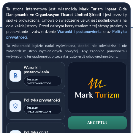
Przewiń
Ta strona internetowa jest własnością
Mark Turizm İnşaat Gıda
do
Nowe Ubezpieczenie
Danışmanlık ve Organizasyon Ticaret Limited Şirketi
i jest przez tę
zawartości
spółkę prowadzona. Umowa o świadczenie usług jest podlinkowana na
Covid-19
dole każdej strony. Przed dalszym korzystaniem z tej strony prosimy o
przeczytanie i zatwierdzenie
Warunki i postanowienia
oraz
Polityka
prywatności
.
↕ Ważne ↕
Ta wiadomość będzie nadal wyświetlana, dopóki nie odwiedzisz i nie
zatwierdzisz stron wymienionych powyżej. Aby zapobiec ponownemu
wyświetlaniu tej wiadomości, przeczytaj i zatwierdź odpowiednie strony.
Wybór Obywatelstwa
Warunki i
TWOJE OBYWATELSTWO
*
postanowienia
Jeszcze
niezatwierdzone
DOKUMENT PODRÓŻY
*
Polityka prywatności
Jeszcze
niezatwierdzone
Daty ubezpieczenia
AKCEPTUJ
DATA ROZPOCZĘCIA UBEZPIECZENIA
*
Polityka opłat