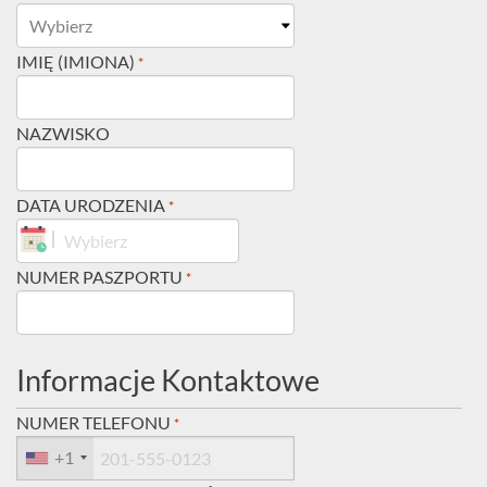
IMIĘ (IMIONA)
*
NAZWISKO
DATA URODZENIA
*
DD
NUMER PASZPORTU
*
kropka
MM
kropka
RRRR
Informacje Kontaktowe
NUMER TELEFONU
*
+1