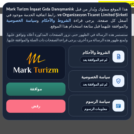
خطي
No block ID is set
هذا الموقع مملوك ويُدار من قبل
Mark Turizm İnşaat Gıda Danışmanlık
لمحتوى
ve Organizasyon Ticaret Limited Şirketi
. رابط اتفاقية الخدمة موجود في
Polski
Deutsch
Français
English
أسفل كل صفحة. يرجى قراءة
الشروط والأحكام
و
سياسة الخصوصية
والموافقة عليهما قبل متابعة استخدام هذا الموقع.
Español
ستستمر هذه الرسالة في الظهور حتى تزور الصفحات المذكورة أعلاه وتوافق عليها.
ولمنع ظهور هذه الرسالة مرة أخرى، يرجى قراءة الصفحات ذات الصلة والموافقة عليها.
الشروط والأحكام
لم تتم الموافقة بعد
سياسة الخصوصية
لم تتم الموافقة بعد
موافقة
سياسة الرسوم
رفض
معلومات الرسوم