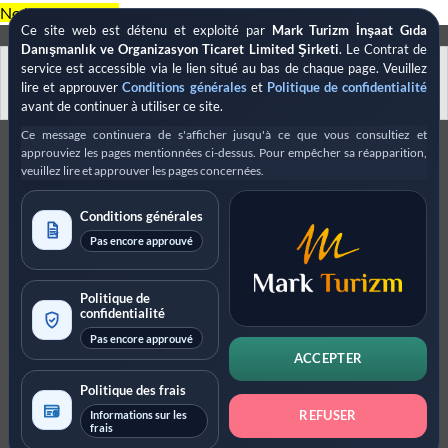
Passer
No block ID is set
Ce site web est détenu et exploité par
Mark Turizm İnşaat Gıda
au
Danışmanlık ve Organizasyon Ticaret Limited Şirketi
. Le Contrat de
contenu
English
العربية
Deutsch
Polski
service est accessible via le lien situé au bas de chaque page. Veuillez
lire et approuver
Conditions générales
et
Politique de confidentialité
Español
avant de continuer à utiliser ce site.
Ce message continuera de s'afficher jusqu'à ce que vous consultiez et
approuviez les pages mentionnées ci-dessus. Pour empêcher sa réapparition,
veuillez lire et approuver les pages concernées.
Conditions générales
Pas encore approuvé
Politique de
confidentialité
Pas encore approuvé
ACCEPTER
Politique des frais
Informations sur les
REFUSER
frais