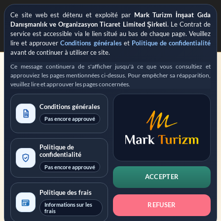
Ce site web est détenu et exploité par
Mark Turizm İnşaat Gıda
Danışmanlık ve Organizasyon Ticaret Limited Şirketi
. Le Contrat de
service est accessible via le lien situé au bas de chaque page. Veuillez
lire et approuver
Conditions générales
et
Politique de confidentialité
avant de continuer à utiliser ce site.
Ce message continuera de s'afficher jusqu'à ce que vous consultiez et
approuviez les pages mentionnées ci-dessus. Pour empêcher sa réapparition,
veuillez lire et approuver les pages concernées.
Conditions générales
Pas encore approuvé
ASSISTANCE PRIVÉE ENREGISTRÉE POUR LES DEMANDES DE VISA
Exploité par
Mark Turizm
Politique de
confidentialité
Prestataire de services enregistré
Plateforme officielle : evisa.gov.tr
Pas encore approuvé
Plateforme officielle : konsolosluk.gov.tr
ACCEPTER
Politique des frais
Réduire l’avertissement
Informations sur les
REFUSER
frais
Ce site est exploité par
Mark Turizm İnşaat Gıda Danışmanlık ve