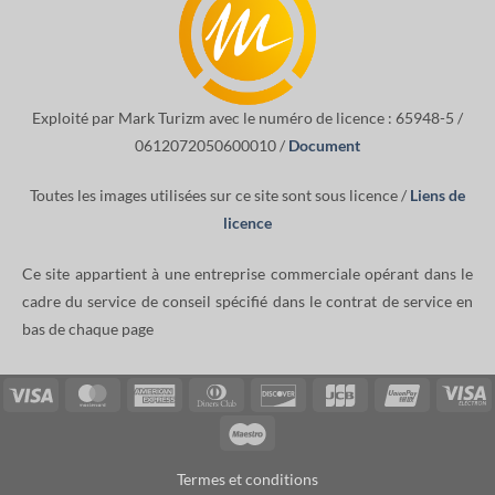
Exploité par Mark Turizm avec le numéro de licence : 65948-5 /
0612072050600010 /
Document
Toutes les images utilisées sur ce site sont sous licence /
Liens de
licence
Ce site appartient à une entreprise commerciale opérant dans le
cadre du service de conseil spécifié dans le contrat de service en
bas de chaque page
Visa
MasterCard
American
Dinners
Discover
JCB
UnionPay
V
Express
Club
E
Maestro
Termes et conditions