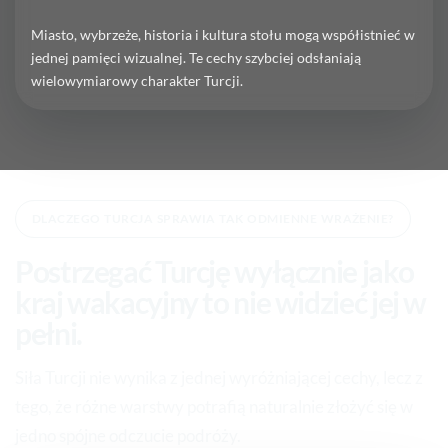
Miasto, wybrzeże, historia i kultura stołu mogą współistnieć w
jednej pamięci wizualnej. Te cechy szybciej odsłaniają
wielowymiarowy charakter Turcji.
DLACZEGO TURCJA SPRAWIA TAK ODMIENNE WRAŻENIE?
Postrzegać Turcję wyłącznie jako
kraj wakacyjny to nie widzieć jej w
pełni.
Siła Turcji nie wynika z jednej wyróżniającej cechy, lecz z
tego, że różne warstwy potrafią naturalnie złożyć się w
jedno spójne odczucie podróży.