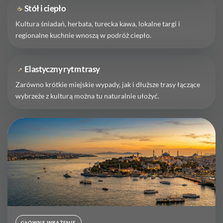
Stół i ciepło
☕
Kultura śniadań, herbata, turecka kawa, lokalne targi i
regionalne kuchnie wnoszą w podróż ciepło.
Elastyczny rytm trasy
↗
Zarówno krótkie miejskie wypady, jak i dłuższe trasy łączące
wybrzeże z kulturą można tu naturalnie ułożyć.
GŁÓWNE WRAŻENIE