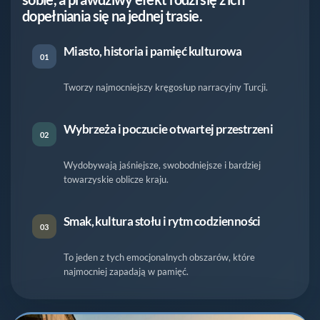
dopełniania się na jednej trasie.
Miasto, historia i pamięć kulturowa
01
Tworzy najmocniejszy kręgosłup narracyjny Turcji.
Wybrzeża i poczucie otwartej przestrzeni
02
Wydobywają jaśniejsze, swobodniejsze i bardziej
towarzyskie oblicze kraju.
Smak, kultura stołu i rytm codzienności
03
To jeden z tych emocjonalnych obszarów, które
najmocniej zapadają w pamięć.