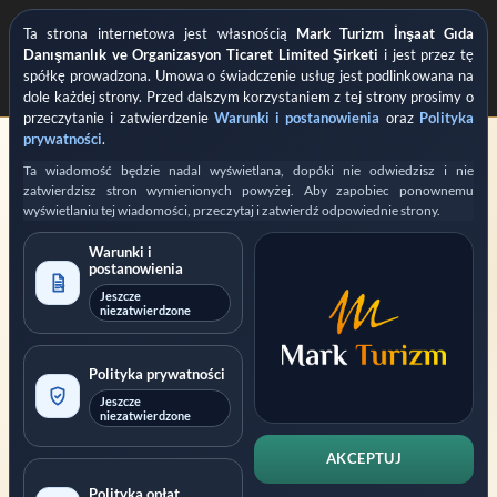
Ta strona internetowa jest własnością
Mark Turizm İnşaat Gıda
Danışmanlık ve Organizasyon Ticaret Limited Şirketi
i jest przez tę
spółkę prowadzona. Umowa o świadczenie usług jest podlinkowana na
dole każdej strony. Przed dalszym korzystaniem z tej strony prosimy o
przeczytanie i zatwierdzenie
Warunki i postanowienia
oraz
Polityka
prywatności
.
Ta wiadomość będzie nadal wyświetlana, dopóki nie odwiedzisz i nie
zatwierdzisz stron wymienionych powyżej. Aby zapobiec ponownemu
wyświetlaniu tej wiadomości, przeczytaj i zatwierdź odpowiednie strony.
Warunki i
postanowienia
ZAREJESTROWANE PRYWATNE WSPARCIE DLA WNIOSKÓW WIZOWYCH
Prowadzone przez
Mark Turizm
Jeszcze
niezatwierdzone
Zarejestrowany usługodawca
Oficjalna platforma: evisa.gov.tr
Polityka prywatności
Oficjalna platforma: konsolosluk.gov.tr
Jeszcze
niezatwierdzone
Zwiń informację
AKCEPTUJ
Ta strona internetowa jest prowadzona przez
Mark Turizm İnşaat
Polityka opłat