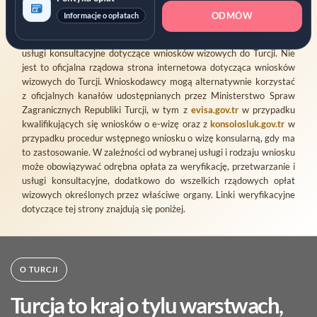
Gıda Danışmanlık ve Organizasyon Ticaret Limited Şirketi
jako
ODMÓW
Informacje o opłatach
zarejestrowanego prywatnego usługodawcę oferującego
weryfikację wniosków, wsparcie przy składaniu oraz powiązane
usługi konsultacyjne dotyczące wniosków wizowych do Turcji. Nie
jest to oficjalna rządowa strona internetowa dotycząca wniosków
wizowych do Turcji. Wnioskodawcy mogą alternatywnie korzystać
z oficjalnych kanałów udostępnianych przez Ministerstwo Spraw
Zagranicznych Republiki Turcji, w tym z
evisa.gov.tr
w przypadku
kwalifikujących się wniosków o e-wizę oraz z
konsolosluk.gov.tr
w
przypadku procedur wstępnego wniosku o wizę konsularną, gdy ma
to zastosowanie. W zależności od wybranej usługi i rodzaju wniosku
może obowiązywać odrębna opłata za weryfikację, przetwarzanie i
usługi konsultacyjne, dodatkowo do wszelkich rządowych opłat
wizowych określonych przez właściwe organy. Linki weryfikacyjne
dotyczące tej strony znajdują się poniżej.
O TURCJI
Turcja to kraj o tylu warstwach,