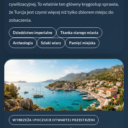
cywilizacyjnej. To właśnie ten główny kręgosłup sprawia,
że Turcja jest czymś więcej niż tylko zbiorem miejsc do
zobaczenia.
Dziedzictwo imperialne
Tkanka starego miasta
Archeologia
Szlaki wiary
Pamięć miejska
WYBRZEŻA I POCZUCIE OTWARTEJ PRZESTRZENI