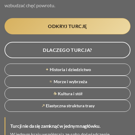
wzbudzać chęć powrotu.
ODKRYJ TURCJĘ
DLACZEGO TURCJA?
Historia i dziedzictwo
✦
Morze i wybrzeża
≈
Kultura i stół
☕
Elastyczna struktura trasy
↗
Turcji nie da się zamknąć w jednym nagłówku.
W jednym kraju współgrają ze sobą doświadczenie